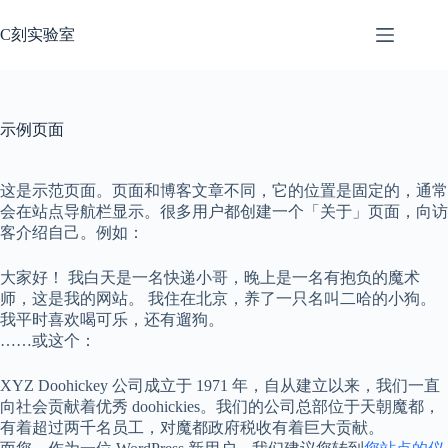
跳
过
C刻实验室
内
容
示例页面
这是示范页面。页面和博客文章不同，它的位置是固定的，通常
会在站点导航栏显示。很多用户都创建一个「关于」页面，向访
客介绍自己。例如：
大家好！ 我白天是一名快递小哥，晚上是一名有抱负的魔术
师，这是我的网站。 我住在北京，养了一只名叫二哈的小狗。
我平时喜欢喝可乐，还有遛狗。
……或这个：
XYZ Doohickey 公司成立于 1971 年，自从建立以来，我们一直
向社会贡献着优秀 doohickies。我们的公司总部位于天朝魔都，
有着超过两千名员工，对魔都政府税收有着巨大贡献。